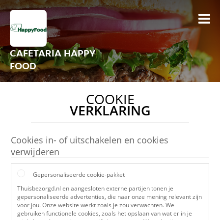
CAFETARIA HAPPY
FOOD
COOKIE
VERKLARING
Cookies in- of uitschakelen en cookies
verwijderen
Gepersonaliseerde cookie-pakket
Thuisbezorgd.nl en aangesloten externe partijen tonen je
gepersonaliseerde advertenties, die naar onze mening relevant zijn
voor jou. Onze website werkt zoals je zou verwachten. We
gebruiken functionele cookies, zoals het opslaan van wat er in je